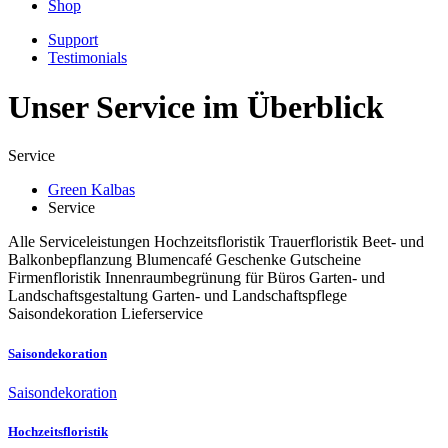
Shop
Support
Testimonials
Unser Service im Überblick
Service
Green Kalbas
Service
Alle Serviceleistungen
Hochzeitsfloristik
Trauerfloristik
Beet- und
Balkonbepflanzung
Blumencafé
Geschenke
Gutscheine
Firmenfloristik
Innenraumbegrünung für Büros
Garten- und
Landschaftsgestaltung
Garten- und Landschaftspflege
Saisondekoration
Lieferservice
Saisondekoration
Saisondekoration
Hochzeitsfloristik