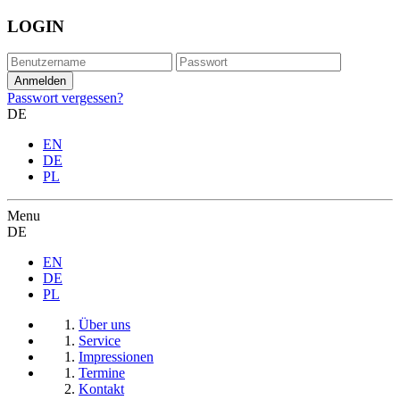
LOGIN
Passwort vergessen?
DE
EN
DE
PL
Menu
DE
EN
DE
PL
Über uns
Service
Impressionen
Termine
Kontakt