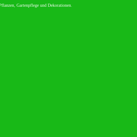
Pflanzen, Gartenpflege und Dekorationen.
c quam felis, ultricies nec.