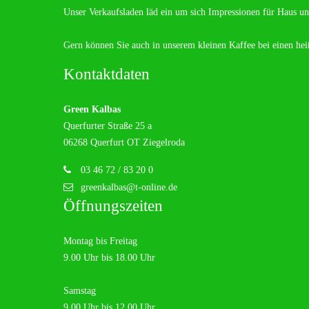
info@yourdomain.com
Unser Verkaufsladen läd ein um sich Impressionen für Haus un
About us
Gern können Sie auch in unserem kleinen Kaffee bei einen he
Lorem ipsum dolor sit amet, consectetuer adipiscing elit.
Kontaktdaten
Aenean commodo ligula eget dolor. Aenean massa. Cum sociis na
Green Kalbas
Querfurter Straße 25 a
06268 Querfurt OT Ziegelroda
03 46 72 / 83 20 0
greenkalbas@t-online.de
Öffnungszeiten
Montag bis Freitag
9.00 Uhr bis 18.00 Uhr
Samstag
9.00 Uhr bis 12.00 Uhr