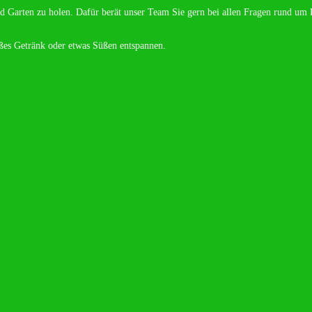
d Garten zu holen. Dafür berät unser Team Sie gern bei allen Fragen rund um 
ißes Getränk oder etwas Süßen entspannen.
toque penatibus et magnis dis parturient montes, nascetur ridiculus mus. Done